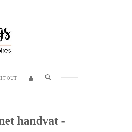
GHT OUT
met handvat -