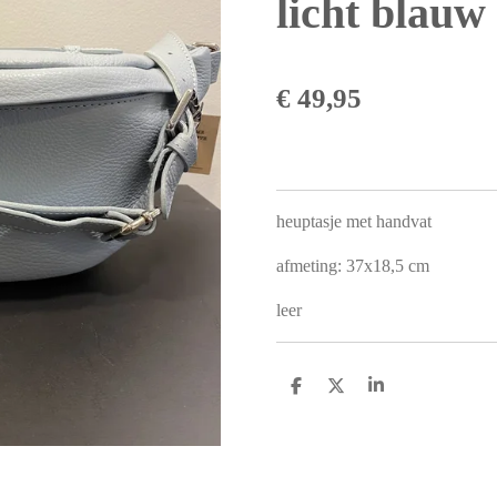
licht blauw
€ 49,95
heuptasje met handvat
afmeting: 37x18,5 cm
leer
D
D
S
e
e
h
l
e
a
e
l
r
n
e