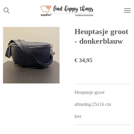
Ga
direct
naar
de
Heuptasje groot
hoofdinhoud
- donkerblauw
€ 34,95
Heuptasje groot
afmeting:25x16 cm
leer