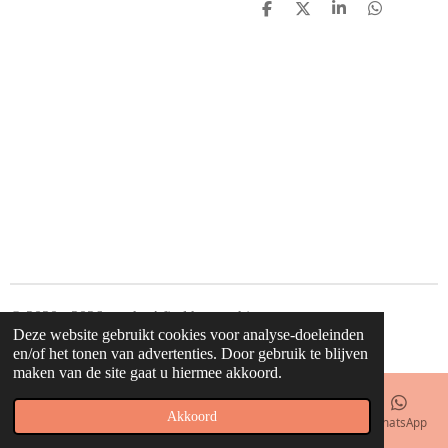
D
D
S
D
e
e
h
e
l
e
a
l
e
l
r
e
n
e
n
© 2020 - 2026 waahw! find happy things
Deze website gebruikt cookies voor analyse-doeleinden
Powered by
JouwWeb
en/of het tonen van advertenties. Door gebruik te blijven
maken van de site gaat u hiermee akkoord.
Akkoord
E-mailadres
Telefoonnummer
Kaart
Facebook
WhatsApp