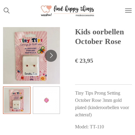
Ga
direct
naar
de
Kids oorbellen
hoofdinhoud
October Rose
€ 23,95
Tiny Tips Prong Setting
October Rose 3mm gold
plated (kinderoorbellen voor
achteraf)
Model:
TT-110