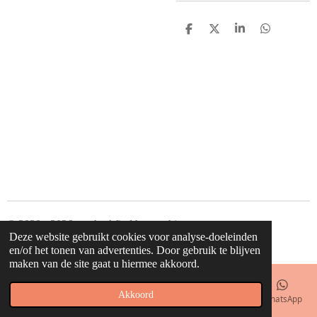
D
D
S
D
e
e
h
e
l
e
a
l
e
l
r
e
n
e
n
© 2020 - 2026 waahw! find happy things
Deze website gebruikt cookies voor analyse-doeleinden
Powered by
JouwWeb
en/of het tonen van advertenties. Door gebruik te blijven
maken van de site gaat u hiermee akkoord.
Akkoord
E-mailadres
Telefoonnummer
Kaart
Facebook
WhatsApp