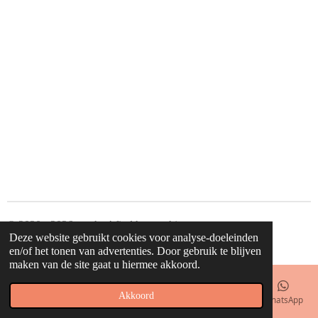
© 2020 - 2026 waahw! find happy things
Deze website gebruikt cookies voor analyse-doeleinden
Powered by
JouwWeb
en/of het tonen van advertenties. Door gebruik te blijven
maken van de site gaat u hiermee akkoord.
Akkoord
E-mailadres
Telefoonnummer
Kaart
Facebook
WhatsApp