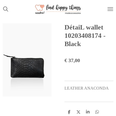
Ga
direct
naar
de
DétaiL wallet
hoofdinhoud
10203408174 -
Black
€ 37,00
LEATHER ANACONDA
D
D
S
D