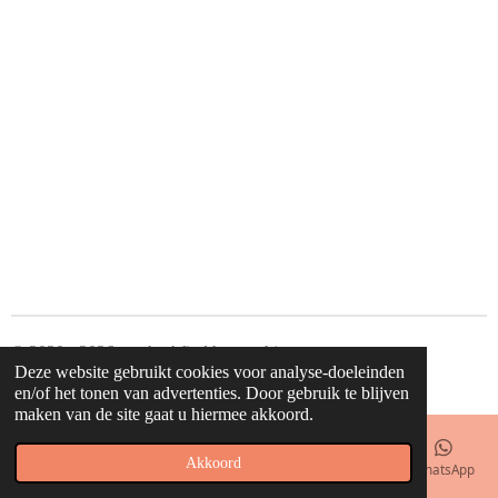
e
e
h
e
l
e
a
l
e
l
r
e
n
e
n
© 2020 - 2026 waahw! find happy things
Deze website gebruikt cookies voor analyse-doeleinden
Powered by
JouwWeb
en/of het tonen van advertenties. Door gebruik te blijven
maken van de site gaat u hiermee akkoord.
Akkoord
E-mailadres
Telefoonnummer
Kaart
Facebook
WhatsApp