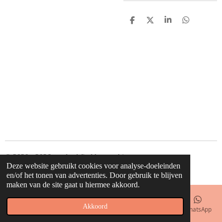
D
D
S
D
e
e
h
e
l
e
a
l
e
l
r
e
n
e
n
© 2020 - 2026 waahw! find happy things
Deze website gebruikt cookies voor analyse-doeleinden
Powered by
JouwWeb
en/of het tonen van advertenties. Door gebruik te blijven
maken van de site gaat u hiermee akkoord.
Akkoord
E-mailadres
Telefoonnummer
Kaart
Facebook
WhatsApp