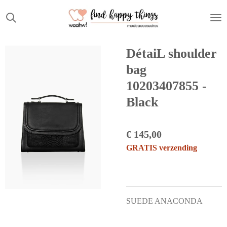
Ga
direct
naar
de
DétaiL shoulder
hoofdinhoud
bag
10203407855 -
Black
€ 145,00
GRATIS verzending
SUEDE ANACONDA