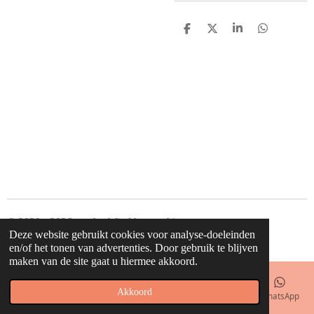
D
D
S
D
e
e
h
e
l
e
a
l
e
l
r
e
n
e
n
© 2020 - 2026 waahw! find happy things
Deze website gebruikt cookies voor analyse-doeleinden
Powered by
JouwWeb
en/of het tonen van advertenties. Door gebruik te blijven
maken van de site gaat u hiermee akkoord.
Akkoord
E-mailadres
Telefoonnummer
Kaart
Facebook
WhatsApp