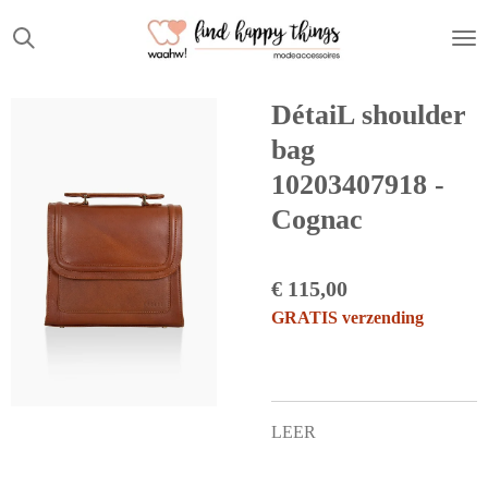
Ga
direct
naar
de
DétaiL shoulder
hoofdinhoud
bag
10203407918 -
Cognac
€ 115,00
GRATIS verzending
LEER