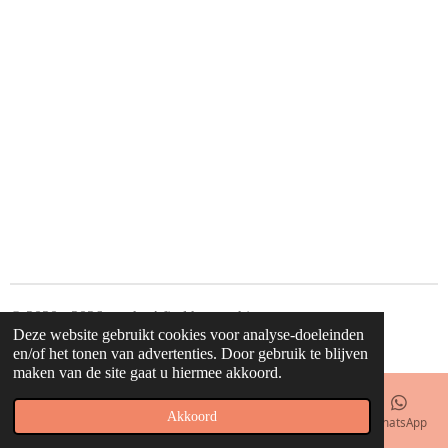
© 2020 - 2026 waahw! find happy things
Deze website gebruikt cookies voor analyse-doeleinden
Powered by
JouwWeb
en/of het tonen van advertenties. Door gebruik te blijven
maken van de site gaat u hiermee akkoord.
Akkoord
E-mailadres
Telefoonnummer
Kaart
Facebook
WhatsApp