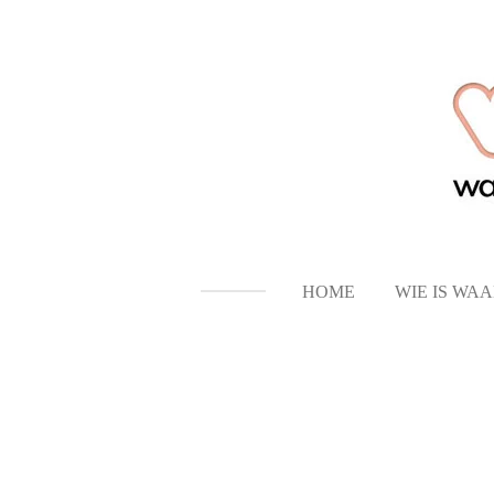
Ga
direct
naar
de
hoofdinhoud
HOME
WIE IS WA