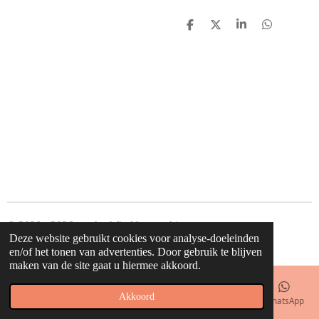
D
D
S
D
e
e
h
e
l
e
a
l
e
l
r
e
n
e
n
© 2020 - 2026 waahw! find happy things
Deze website gebruikt cookies voor analyse-doeleinden
Powered by
JouwWeb
en/of het tonen van advertenties. Door gebruik te blijven
maken van de site gaat u hiermee akkoord.
Akkoord
E-mailadres
Telefoonnummer
Kaart
Facebook
WhatsApp