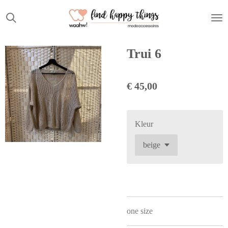
Ga
direct
naar
de
Trui 6
hoofdinhoud
€ 45,00
Kleur
one size