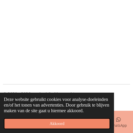
© 2020 - 2026 waahw! find happy things
Deze website gebruikt cookies voor analyse-doeleinden
Powered by
JouwWeb
en/of het tonen van advertenties. Door gebruik te blijven
maken van de site gaat u hiermee akkoord.
Akkoord
E-mailadres
Telefoonnummer
Kaart
Facebook
WhatsApp