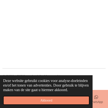
© 2020 - 2026 waahw! find happy things
Deze website gebruikt cookies voor analyse-doeleinden
Powered by
JouwWeb
en/of het tonen van advertenties. Door gebruik te blijven
maken van de site gaat u hiermee akkoord.
Akkoord
E-mailadres
Telefoonnummer
Kaart
Facebook
WhatsApp