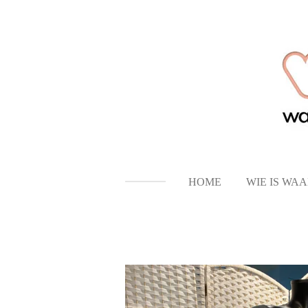
Ga
direct
naar
de
hoofdinhoud
HOME
WIE IS WA