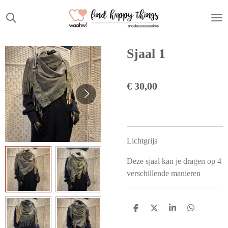
Ga
direct
naar
de
Sjaal 1
hoofdinhoud
€ 30,00
Lichtgrijs
Deze sjaal kan je dragen op 4
verschillende manieren
D
D
S
D
e
e
h
e
l
e
a
l