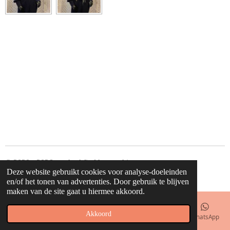
e
l
r
e
n
e
n
© 2020 - 2026 waahw! find happy things
Deze website gebruikt cookies voor analyse-doeleinden
Powered by
JouwWeb
en/of het tonen van advertenties. Door gebruik te blijven
maken van de site gaat u hiermee akkoord.
Akkoord
E-mailadres
Telefoonnummer
Kaart
Facebook
WhatsApp