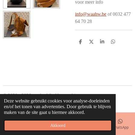
voor meer info
info@waahw.be
of 0032 477
64 70 28
D
D
S
D
e
e
h
e
l
e
a
l
e
l
r
e
n
e
n
© 2020 - 2026 waahw! find happy things
Deze website gebruikt cookies voor analyse-doeleinden
Powered by
JouwWeb
en/of het tonen van advertenties. Door gebruik te blijven
maken van de site gaat u hiermee akkoord.
Akkoord
E-mailadres
Telefoonnummer
Kaart
Facebook
WhatsApp