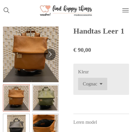
Ga
direct
naar
de
Handtas Leer 1
hoofdinhoud
€ 90,00
Kleur
Leren model