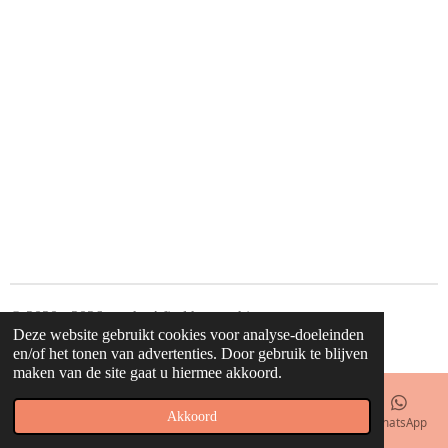
e
l
r
e
n
e
n
© 2020 - 2026 waahw! find happy things
Deze website gebruikt cookies voor analyse-doeleinden
Powered by
JouwWeb
en/of het tonen van advertenties. Door gebruik te blijven
maken van de site gaat u hiermee akkoord.
Akkoord
E-mailadres
Telefoonnummer
Kaart
Facebook
WhatsApp