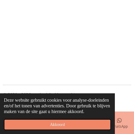
l
e
a
l
e
l
r
e
n
e
n
© 2020 - 2026 waahw! find happy things
Deze website gebruikt cookies voor analyse-doeleinden
Powered by
JouwWeb
en/of het tonen van advertenties. Door gebruik te blijven
maken van de site gaat u hiermee akkoord.
Akkoord
E-mailadres
Telefoonnummer
Kaart
Facebook
WhatsApp