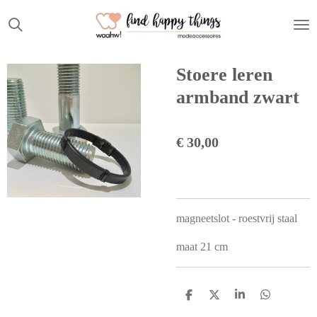
Ga
direct
naar
de
Stoere leren
hoofdinhoud
armband zwart
€ 30,00
magneetslot - roestvrij staal
maat 21 cm
D
D
S
D
e
e
h
e