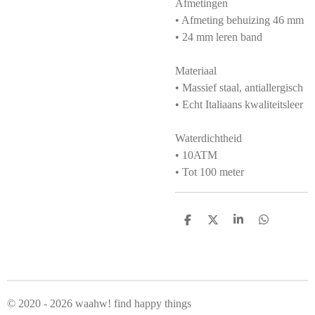
Afmetingen
• Afmeting behuizing 46 mm
• 24 mm leren band
Materiaal
• Massief staal, antiallergisch
• Echt Italiaans kwaliteitsleer
Waterdichtheid
• 10ATM
• Tot 100 meter
D
D
S
D
e
e
h
e
l
e
a
l
e
l
r
e
n
e
n
© 2020 - 2026 waahw! find happy things