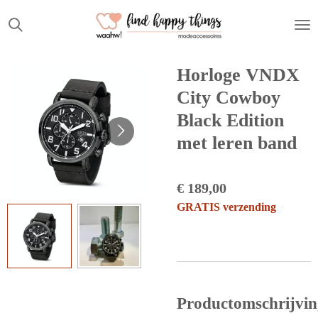
Ga
direct
naar
de
Horloge VNDX
hoofdinhoud
City Cowboy
Black Edition
met leren band
€ 189,00
GRATIS verzending
Productomschrijvin