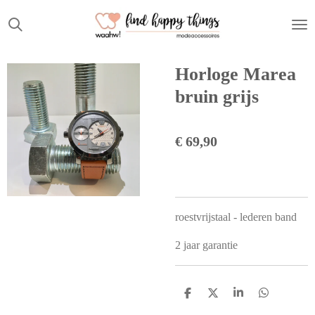
Ga
direct
naar
de
Horloge Marea
hoofdinhoud
bruin grijs
€ 69,90
roestvrijstaal - lederen band
2 jaar garantie
D
D
S
D
e
e
h
e