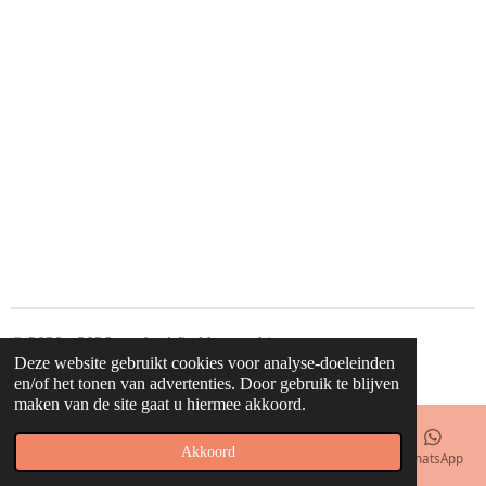
l
e
a
l
e
l
r
e
n
e
n
© 2020 - 2026 waahw! find happy things
Deze website gebruikt cookies voor analyse-doeleinden
Powered by
JouwWeb
en/of het tonen van advertenties. Door gebruik te blijven
maken van de site gaat u hiermee akkoord.
Akkoord
E-mailadres
Telefoonnummer
Kaart
Facebook
WhatsApp