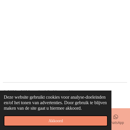
l
e
a
l
e
l
r
e
n
e
n
© 2020 - 2026 waahw! find happy things
Deze website gebruikt cookies voor analyse-doeleinden
Powered by
JouwWeb
en/of het tonen van advertenties. Door gebruik te blijven
maken van de site gaat u hiermee akkoord.
Akkoord
E-mailadres
Telefoonnummer
Kaart
Facebook
WhatsApp