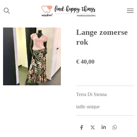
Ga
direct
naar
de
Lange zomerse
hoofdinhoud
rok
€ 40,00
Terra Di Sienna
taille unique
D
D
S
D
e
e
h
e