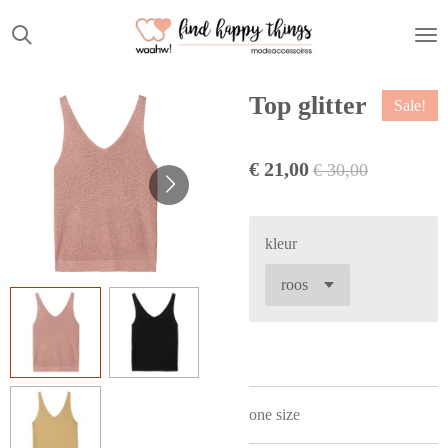
Ga
direct
naar
de
Top glitter
Sale!
hoofdinhoud
€ 21,00
€ 30,00
kleur
one size