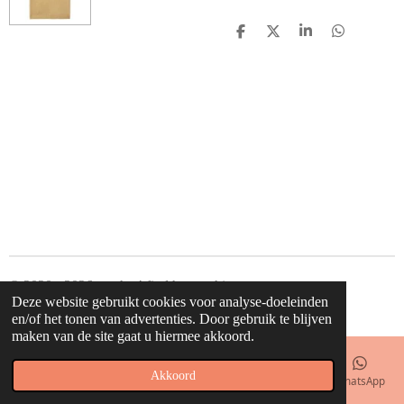
D
D
S
D
e
e
h
e
l
e
a
l
e
l
r
e
n
e
n
© 2020 - 2026 waahw! find happy things
Deze website gebruikt cookies voor analyse-doeleinden
Powered by
JouwWeb
en/of het tonen van advertenties. Door gebruik te blijven
maken van de site gaat u hiermee akkoord.
Akkoord
E-mailadres
Telefoonnummer
Kaart
Facebook
WhatsApp