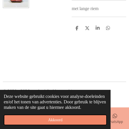
met lange riem
D
D
S
D
e
e
h
e
l
e
a
l
e
l
r
e
n
e
n
© 2020 - 2026 waahw! find happy things
Deze website gebruikt cookies voor analyse-doeleinden
Powered by
JouwWeb
en/of het tonen van advertenties. Door gebruik te blijven
maken van de site gaat u hiermee akkoord.
Akkoord
E-mailadres
Telefoonnummer
Kaart
Facebook
WhatsApp