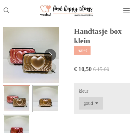
Ga
direct
naar
de
Handtasje box
hoofdinhoud
klein
Sale!
€ 10,50
€ 15,00
kleur