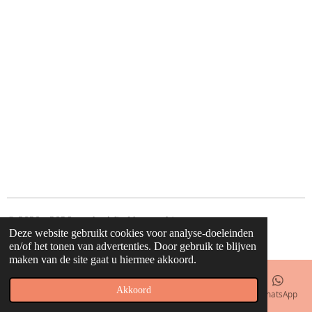
© 2020 - 2026 waahw! find happy things
Deze website gebruikt cookies voor analyse-doeleinden
Powered by
JouwWeb
en/of het tonen van advertenties. Door gebruik te blijven
maken van de site gaat u hiermee akkoord.
Akkoord
E-mailadres
Telefoonnummer
Kaart
Facebook
WhatsApp