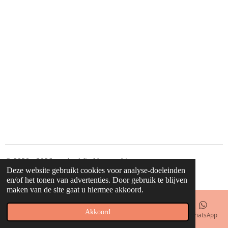
© 2020 - 2026 waahw! find happy things
Deze website gebruikt cookies voor analyse-doeleinden
Powered by
JouwWeb
en/of het tonen van advertenties. Door gebruik te blijven
maken van de site gaat u hiermee akkoord.
Akkoord
E-mailadres
Telefoonnummer
Kaart
Facebook
WhatsApp