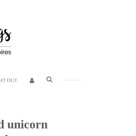
GHT OUT
d unicorn