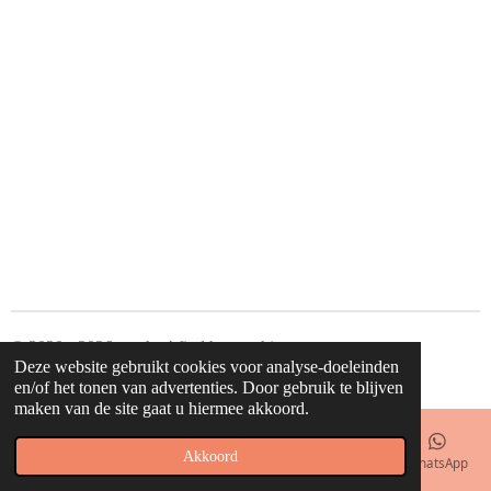
© 2020 - 2026 waahw! find happy things
Deze website gebruikt cookies voor analyse-doeleinden
Powered by
JouwWeb
en/of het tonen van advertenties. Door gebruik te blijven
maken van de site gaat u hiermee akkoord.
Akkoord
E-mailadres
Telefoonnummer
Kaart
Facebook
WhatsApp