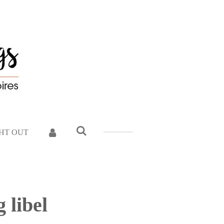
GHT OUT
 libel