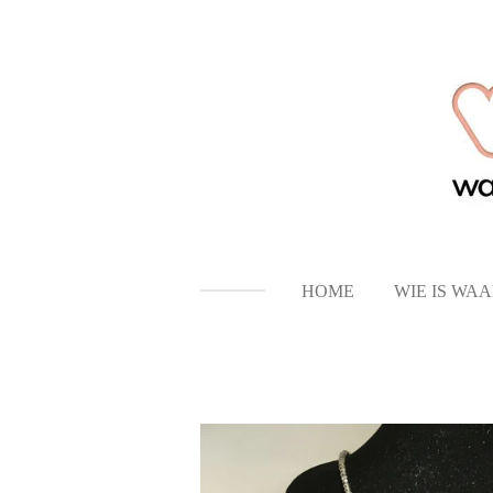
Ga
direct
naar
de
hoofdinhoud
HOME
WIE IS WA