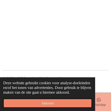
© 2020 - 2026 waahw! find happy things
Deze website gebruikt cookies voor analyse-doeleinden
Powered by
JouwWeb
en/of het tonen van advertenties. Door gebruik te blijven
maken van de site gaat u hiermee akkoord.
Akkoord
E-mailadres
Telefoonnummer
Kaart
Facebook
WhatsApp