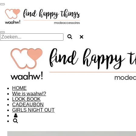
Ga
direct
naar
de
hoofdinhoud
HOME
Wie is waahw!?
LOOK BOOK
CADEAUBON
GIRLS NIGHT OUT