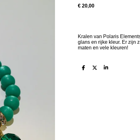
€ 20,00
Kralen van Polaris Element
glans en rijke kleur. Er zij
maten en vele kleuren!
D
D
S
e
e
h
l
e
a
e
l
r
n
e