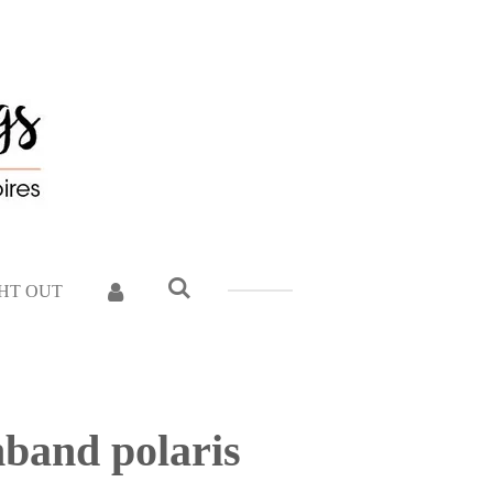
GHT OUT
band polaris