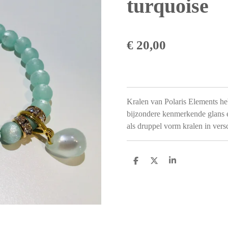
turquoise
€ 20,00
Kralen van Polaris Elements heb
bijzondere kenmerkende glans en
als druppel vorm kralen in vers
D
D
S
e
e
h
l
e
a
e
l
r
n
e