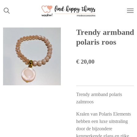
Ga
direct
naar
de
Trendy armband
hoofdinhoud
polaris roos
€ 20,00
Trendy armband polaris
zalmroos
Kralen van Polaris Elements
hebben een luxe uitstraling
door de bijzondere
kenmerkende glans en rijke