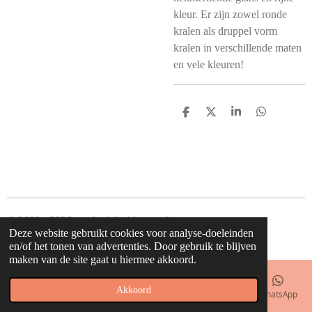
kleur. Er zijn zowel ronde
kralen als druppel vorm
kralen in verschillende maten
en vele kleuren!
D
D
S
D
e
e
h
e
l
e
a
l
e
l
r
e
n
e
n
© 2020 - 2026 waahw! find happy things
Deze website gebruikt cookies voor analyse-doeleinden
Powered by
JouwWeb
en/of het tonen van advertenties. Door gebruik te blijven
maken van de site gaat u hiermee akkoord.
Akkoord
E-mailadres
Telefoonnummer
Kaart
Facebook
WhatsApp