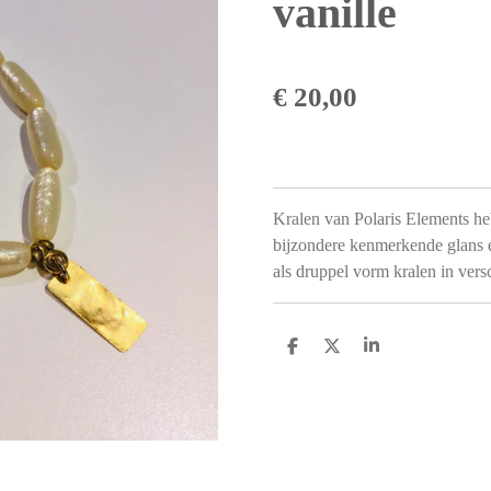
vanille
€ 20,00
Kralen van Polaris Elements heb
bijzondere kenmerkende glans en
als druppel vorm kralen in vers
D
D
S
e
e
h
l
e
a
e
l
r
n
e