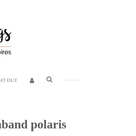
GHT OUT
band polaris