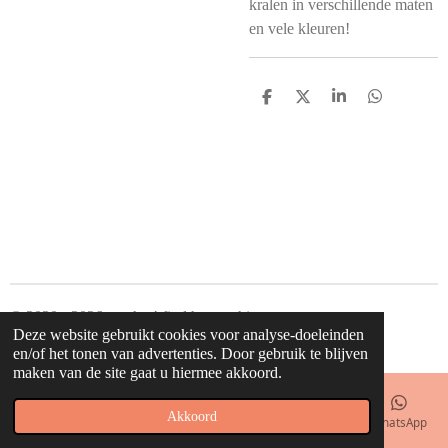
kralen in verschillende maten
en vele kleuren!
D
D
S
D
e
e
h
e
l
e
a
l
e
l
r
e
n
e
n
© 2020 - 2026 waahw! find happy things
Deze website gebruikt cookies voor analyse-doeleinden
Powered by
JouwWeb
en/of het tonen van advertenties. Door gebruik te blijven
maken van de site gaat u hiermee akkoord.
Akkoord
E-mailadres
Telefoonnummer
Kaart
Facebook
WhatsApp