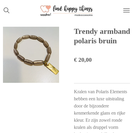
Ga
direct
naar
de
Trendy armband
hoofdinhoud
polaris bruin
€ 20,00
Kralen van Polaris Elements
hebben een luxe uitstraling
door de bijzondere
kenmerkende glans en rijke
kleur. Er zijn zowel ronde
kralen als druppel vorm