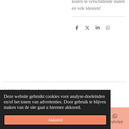
kralen in verschillende maten
en vele kleuren!
D
D
S
D
e
e
h
e
l
e
a
l
e
l
r
e
n
e
n
© 2020 - 2026 waahw! find happy things
Deze website gebruikt cookies voor analyse-doeleinden
Powered by
JouwWeb
en/of het tonen van advertenties. Door gebruik te blijven
maken van de site gaat u hiermee akkoord.
Akkoord
E-mailadres
Telefoonnummer
Kaart
Facebook
WhatsApp