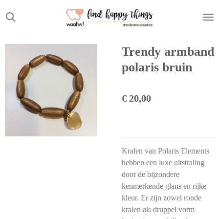
Ga
direct
naar
de
Trendy armband
hoofdinhoud
polaris bruin
€ 20,00
Kralen van Polaris Elements
hebben een luxe uitstraling
door de bijzondere
kenmerkende glans en rijke
kleur. Er zijn zowel ronde
kralen als druppel vorm