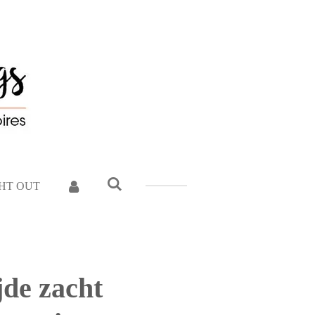
GHT OUT
jde zacht