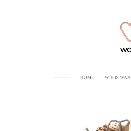
Ga
direct
naar
de
hoofdinhoud
HOME
WIE IS WA