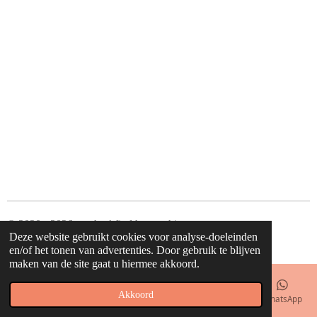
n
e
n
© 2020 - 2026 waahw! find happy things
Deze website gebruikt cookies voor analyse-doeleinden
Powered by
JouwWeb
en/of het tonen van advertenties. Door gebruik te blijven
maken van de site gaat u hiermee akkoord.
Akkoord
E-mailadres
Telefoonnummer
Kaart
Facebook
WhatsApp