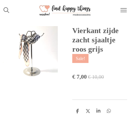
Ga
direct
naar
de
Vierkant zijde
hoofdinhoud
zacht sjaaltje
roos grijs
Sale!
€ 7,00
€ 10,00
D
D
S
D
e
e
h
e
l
e
a
l
e
l
r
e