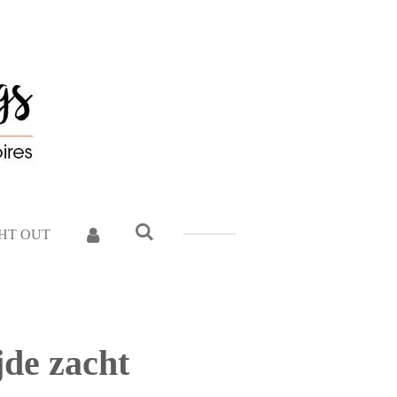
GHT OUT
jde zacht