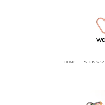
Ga
direct
naar
de
hoofdinhoud
HOME
WIE IS WA