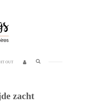
GHT OUT
jde zacht