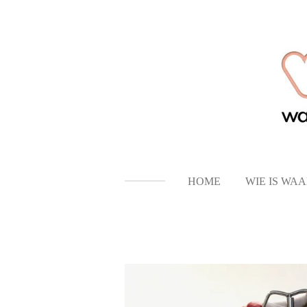
Ga
direct
naar
de
hoofdinhoud
HOME
WIE IS WA