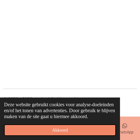
© 2020 - 2026 waahw! find happy things
Deze website gebruikt cookies voor analyse-doeleinden
Powered by
JouwWeb
en/of het tonen van advertenties. Door gebruik te blijven
maken van de site gaat u hiermee akkoord.
Akkoord
E-mailadres
Telefoonnummer
Kaart
Facebook
WhatsApp