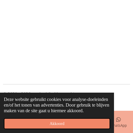
© 2020 - 2026 waahw! find happy things
Deze website gebruikt cookies voor analyse-doeleinden
Powered by
JouwWeb
en/of het tonen van advertenties. Door gebruik te blijven
maken van de site gaat u hiermee akkoord.
Akkoord
E-mailadres
Telefoonnummer
Kaart
Facebook
WhatsApp