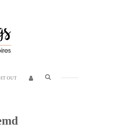
GHT OUT
oemd