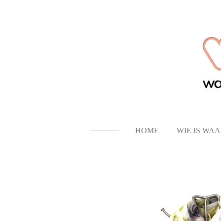
Ga
direct
naar
de
hoofdinhoud
HOME
WIE IS WA