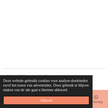
e
l
r
e
n
e
n
© 2020 - 2026 waahw! find happy things
Deze website gebruikt cookies voor analyse-doeleinden
Powered by
JouwWeb
en/of het tonen van advertenties. Door gebruik te blijven
maken van de site gaat u hiermee akkoord.
Akkoord
E-mailadres
Telefoonnummer
Kaart
Facebook
WhatsApp