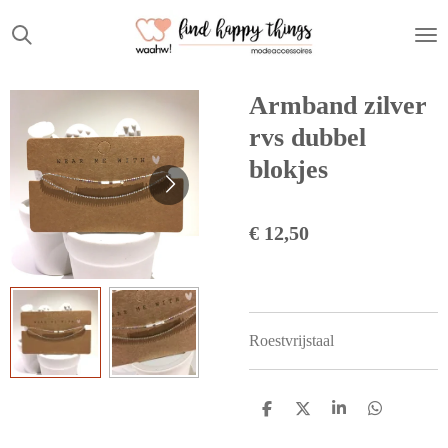
Ga
direct
naar
de
Armband zilver
hoofdinhoud
rvs dubbel
blokjes
€ 12,50
Roestvrijstaal
D
D
S
D
e
e
h
e
l
e
a
l