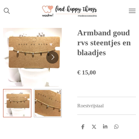
Ga
direct
naar
de
Armband goud
hoofdinhoud
rvs steentjes en
blaadjes
€ 15,00
Roestvrijstaal
D
D
S
D
e
e
h
e
l
e
a
l