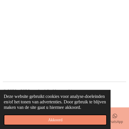
e
l
r
e
n
e
n
© 2020 - 2026 waahw! find happy things
Deze website gebruikt cookies voor analyse-doeleinden
Powered by
JouwWeb
en/of het tonen van advertenties. Door gebruik te blijven
maken van de site gaat u hiermee akkoord.
Akkoord
E-mailadres
Telefoonnummer
Kaart
Facebook
WhatsApp