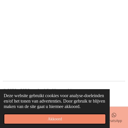
© 2020 - 2026 waahw! find happy things
Deze website gebruikt cookies voor analyse-doeleinden
Powered by
JouwWeb
en/of het tonen van advertenties. Door gebruik te blijven
maken van de site gaat u hiermee akkoord.
Akkoord
E-mailadres
Telefoonnummer
Kaart
Facebook
WhatsApp