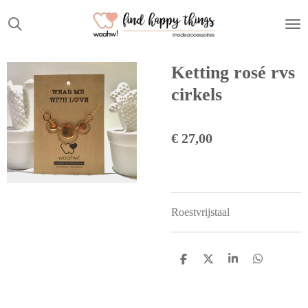
Ga
direct
naar
de
Ketting rosé rvs
hoofdinhoud
cirkels
€ 27,00
Roestvrijstaal
D
D
S
D
e
e
h
e
l
e
a
l
e
l
r
e
n
e
n