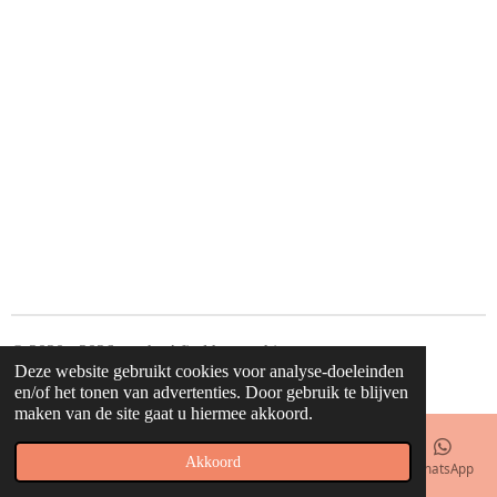
© 2020 - 2026 waahw! find happy things
Deze website gebruikt cookies voor analyse-doeleinden
Powered by
JouwWeb
en/of het tonen van advertenties. Door gebruik te blijven
maken van de site gaat u hiermee akkoord.
Akkoord
E-mailadres
Telefoonnummer
Kaart
Facebook
WhatsApp