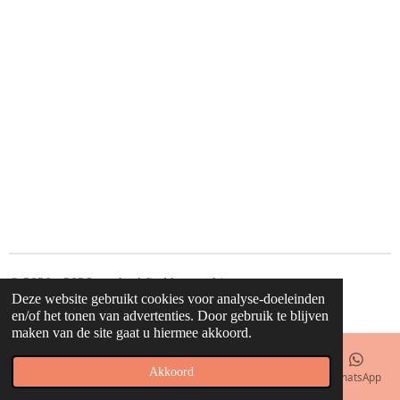
© 2020 - 2026 waahw! find happy things
Deze website gebruikt cookies voor analyse-doeleinden
Powered by
JouwWeb
en/of het tonen van advertenties. Door gebruik te blijven
maken van de site gaat u hiermee akkoord.
Akkoord
E-mailadres
Telefoonnummer
Kaart
Facebook
WhatsApp