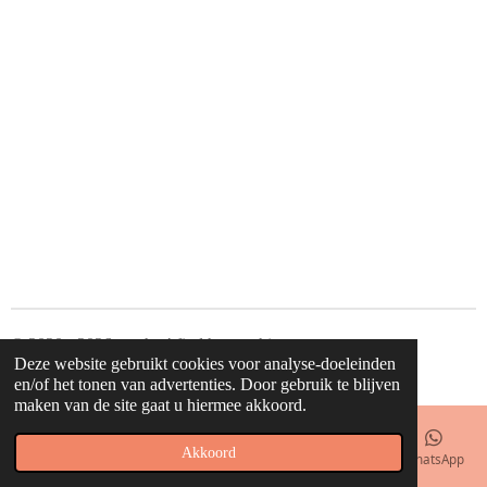
© 2020 - 2026 waahw! find happy things
Deze website gebruikt cookies voor analyse-doeleinden
Powered by
JouwWeb
en/of het tonen van advertenties. Door gebruik te blijven
maken van de site gaat u hiermee akkoord.
Akkoord
E-mailadres
Telefoonnummer
Kaart
Facebook
WhatsApp