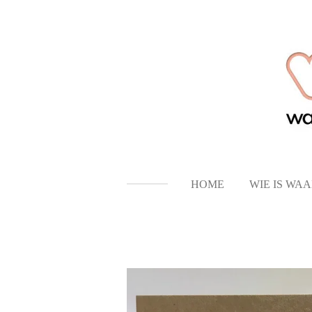
Ga
direct
naar
de
hoofdinhoud
HOME
WIE IS WA