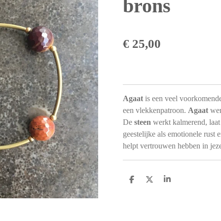
brons
€ 25,00
Agaat
is een veel voorkomend
een vlekkenpatroon.
Agaat
wer
De
steen
werkt kalmerend, laat 
geestelijke als emotionele rust 
helpt vertrouwen hebben in jeze
D
D
S
e
e
h
l
e
a
e
l
r
n
e