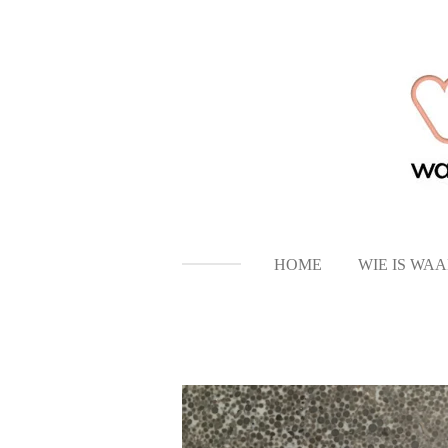
Ga
direct
naar
de
hoofdinhoud
HOME
WIE IS WA