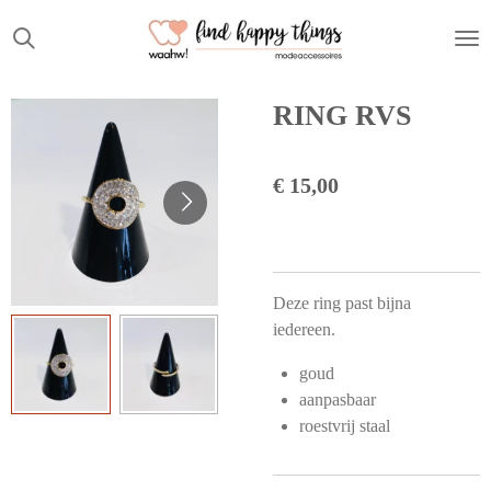
Ga
direct
naar
de
RING RVS
hoofdinhoud
€ 15,00
Deze ring past bijna
iedereen.
goud
aanpasbaar
roestvrij staal