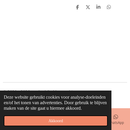
D
D
S
D
e
e
h
e
l
e
a
l
e
l
r
e
n
e
n
© 2020 - 2026 waahw! find happy things
Deze website gebruikt cookies voor analyse-doeleinden
Powered by
JouwWeb
en/of het tonen van advertenties. Door gebruik te blijven
maken van de site gaat u hiermee akkoord.
Akkoord
E-mailadres
Telefoonnummer
Kaart
Facebook
WhatsApp